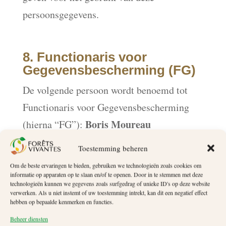
persoonsgegevens.
8. Functionaris voor
Gegevensbescherming (FG)
De volgende persoon wordt benoemd tot
Functionaris voor Gegevensbescherming
Boris Moureau
(hierna “FG”):
Toestemming beheren
De rol van de FG is om de goede
Om de beste ervaringen te bieden, gebruiken we technologieën zoals cookies om
implementatie van de nationale en
informatie op apparaten op te slaan en/of te openen. Door in te stemmen met deze
supranationale bepalingen betreffende de
technologieën kunnen we gegevens zoals surfgedrag of unieke ID's op deze website
verwerken. Als u niet instemt of uw toestemming intrekt, kan dit een negatief effect
verzameling en verwerking van
hebben op bepaalde kenmerken en functies.
persoonsgegevens te verzekeren.
Beheer diensten