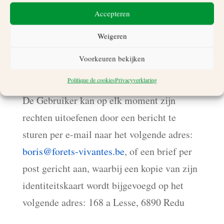
Accepteren
De FG kan als volgt worden gecontacteerd:
Weigeren
boris@forets-vivantes.be
Voorkeuren bekijken
9. Rechten van Gebruikers
Politique de cookies
Privacyverklaring
De Gebruiker kan op elk moment zijn
rechten uitoefenen door een bericht te
sturen per e-mail naar het volgende adres:
boris@forets-vivantes.be
, of een brief per
post gericht aan, waarbij een kopie van zijn
identiteitskaart wordt bijgevoegd op het
volgende adres: 168 a Lesse, 6890 Redu